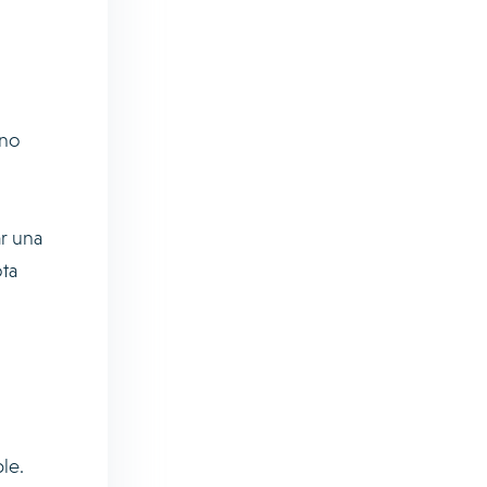
 no
r una
ta
le.