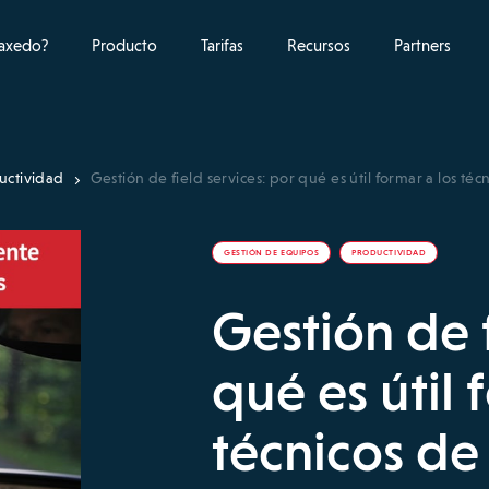
raxedo?
Producto
Tarifas
Recursos
Partners
uctividad
Gestión de field services: por qué es útil formar a los t
GESTIÓN DE EQUIPOS
PRODUCTIVIDAD
Gestión de f
qué es útil 
técnicos d