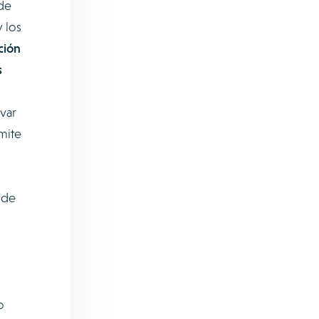
de
 los
ción
s
var
mite
 de
o