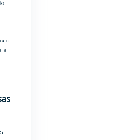
lo
ncia
 la
sas
os