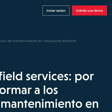
Iniciar sesión
Solicite una demo
écnicos de mantenimiento en conducción eficiente
ield services: por
formar a los
e mantenimiento en