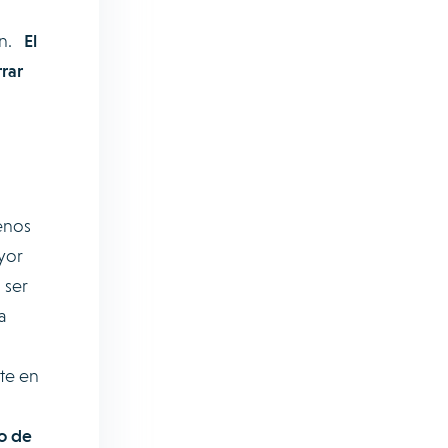
an.
El
rar
enos
yor
 ser
a
te en
o de