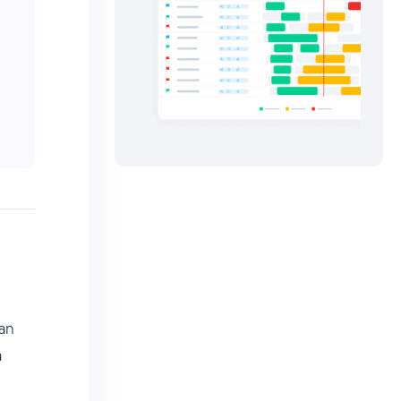
han
a