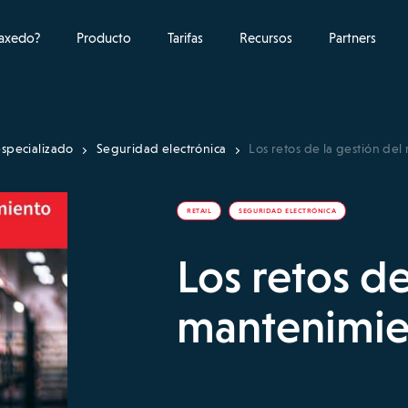
raxedo?
Producto
Tarifas
Recursos
Partners
specializado
Seguridad electrónica
Los retos de la gestión del
RETAIL
SEGURIDAD ELECTRÓNICA
Los retos de
mantenimien