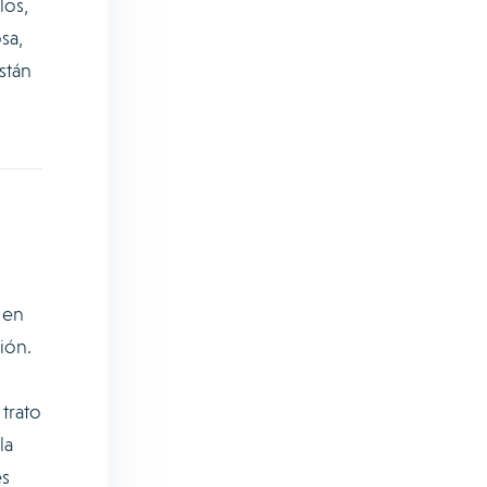
los,
sa,
stán
 en
ión.
trato
la
es