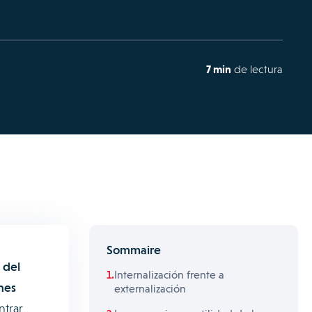
7 min
de lectura
Sommaire
 del
Internalización frente a
nes
externalización
trar