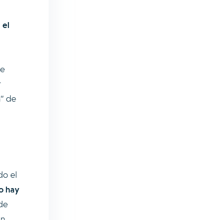
 el
de
r
a” de
do el
no hay
de
in.