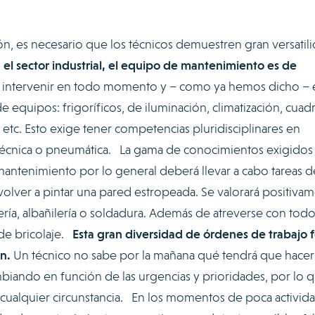
ión, es necesario que los técnicos demuestren gran versatili
 el sector industrial, el equipo de mantenimiento es de
intervenir en todo momento y – como ya hemos dicho – 
 equipos: frigoríficos, de iluminación, climatización, cuad
 etc. Esto exige tener competencias pluridisciplinares en
otécnica o pneumática. La gama de conocimientos exigidos
mantenimiento por lo general deberá llevar a cabo tareas d
volver a pintar una pared estropeada. Se valorará positiva
ía, albañilería o soldadura. Además de atreverse con todo
 de bricolaje.
Esta gran diversidad de órdenes de trabajo 
n.
Un técnico no sabe por la mañana qué tendrá que hacer
mbiando en función de las urgencias y prioridades, por lo 
 cualquier circunstancia. En los momentos de poca activida