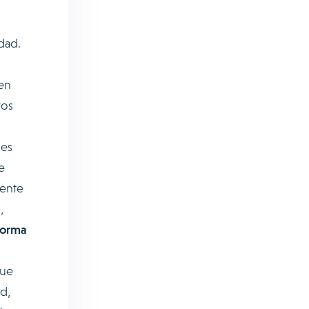
dad.
en
ros
 es
e
mente
,
forma
que
d,