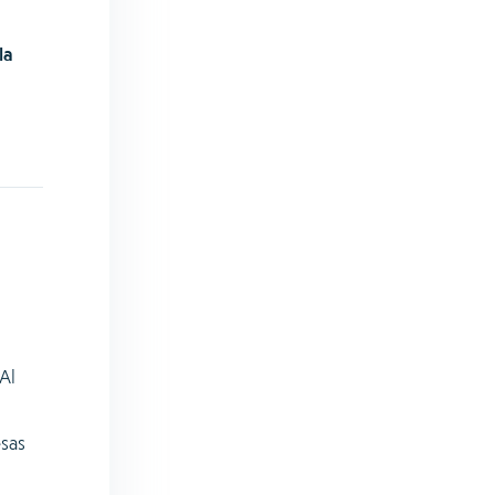
la
Al
l
sas