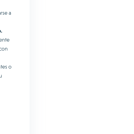
rse a
o.
ente
 con
tes o
u
u