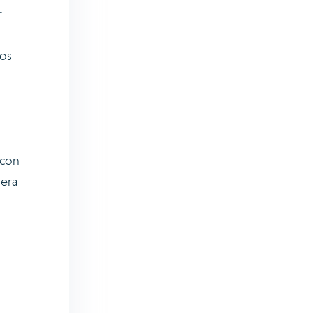
r
ios
 con
nera