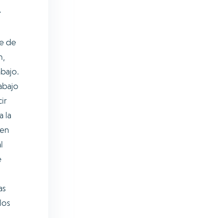
r
te de
n,
abajo.
abajo
ir
a la
 en
l
e
as
los