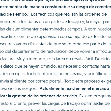
incrementar de manera considerable su riesgo de comete
idad de tiempo.
Los técnicos que realizan las órdenes de
nualmente los datos en un parte de trabajo y, la mayor par
vidan de cumplimentar determinados campos. A continuació
acudir al centro de supervisión con su fajo de partes de tr
scurran varios días antes de que se retome ese parte de tr
o del departamento de facturación debe volver a introduc
 factura. Muy a menudo, esta tarea no resulta fácil. Debido 
es datos que se hayan omitido, es necesario contactar hasta
der recopilar toda la información necesaria; y por último, a
se envía al cliente por correo postal… Todo este proceso exig
leva ciertos riesgos.
Actualmente, existen en el mercado
icar la gestión de las órdenes de servicio.
Existen program
to al cliente, prever las cargas de trabajo optimizadas de 
ar directamente a través de una aplicación, cargar