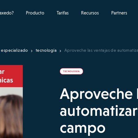
raxedo?
Producto
Tarifas
Recursos
Partners
 especializado
tecnología
Aproveche las ventajas de automatiza
TECNOLOGÍA
Aproveche l
automatizar
campo