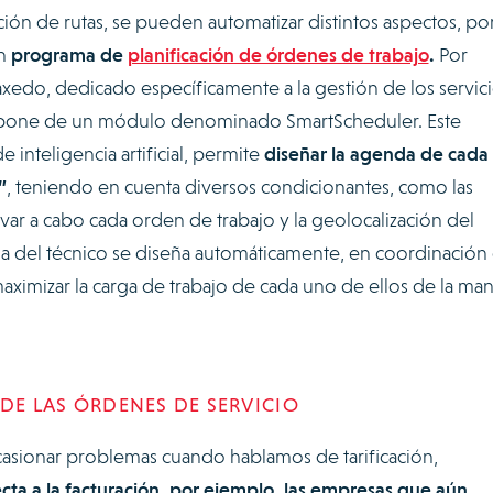
ación de rutas, se pueden automatizar distintos aspectos, po
un
programa de
planificación de órdenes de trabajo
.
Por
do, dedicado específicamente a la gestión de los servic
ispone de un módulo denominado SmartScheduler. Este
 inteligencia artificial, permite
diseñar la agenda de cada
”
, teniendo en cuenta diversos condicionantes, como las
var a cabo cada orden de trabajo y la geolocalización del
a del técnico se diseña automáticamente, en coordinación
maximizar la carga de trabajo de cada uno de ellos de la ma
 DE LAS ÓRDENES DE SERVICIO
sionar problemas cuando hablamos de tarificación,
cta a la facturación, por ejemplo, las empresas que aún