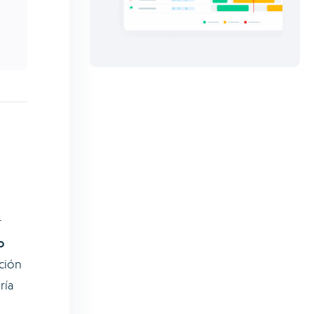
r
o
nción
ría