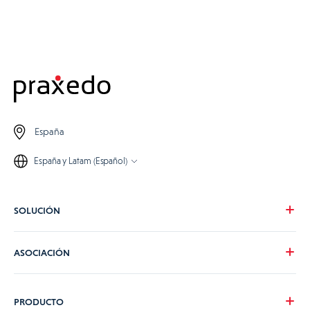
España
España y Latam (Español)
SOLUCIÓN
Nuestra visión
ASOCIACIÓN
Para tus necesidades
Para tu sector
Conviértete en partner de Praxedo
PRODUCTO
Tarifas