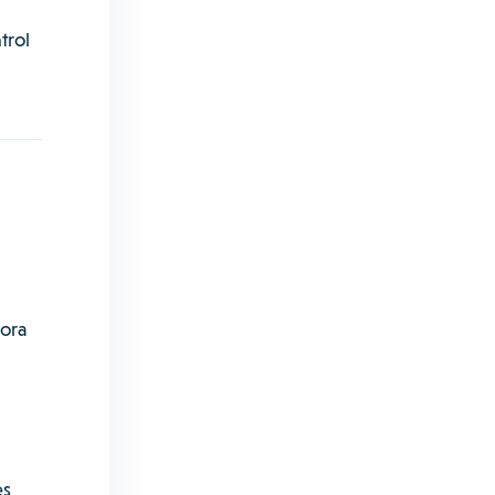
trol
dora
es