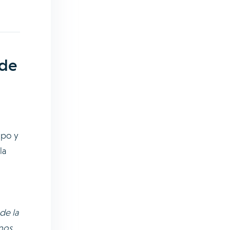
 de
mpo y
la
de la
nos