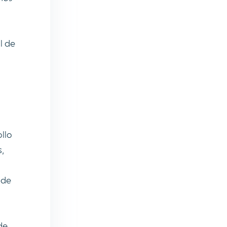
l de
llo
,
 de
de