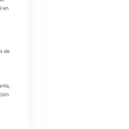
l en
es de
ntía,
ación