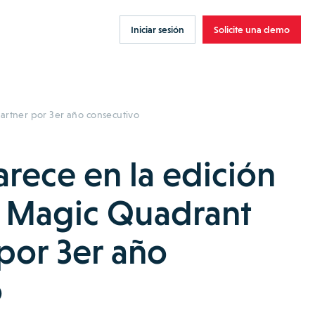
Iniciar sesión
Solicite una demo
artner por 3er año consecutivo
rece en la edición
l Magic Quadrant
por 3er año
o