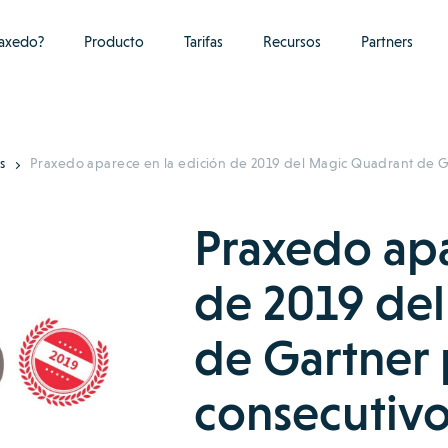
raxedo?
Producto
Tarifas
Recursos
Partners
s
Praxedo aparece en la edición de 2019 del Magic Quadrant de G
Praxedo apa
de 2019 de
de Gartner 
consecutiv