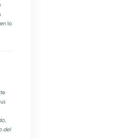
e
a
en lo
ste
sus
do,
o del