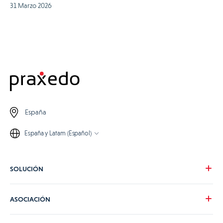
31 Marzo 2026
España
España y Latam (Español)
SOLUCIÓN
Nuestra visión
ASOCIACIÓN
Para tus necesidades
Para tu sector
Conviértete en partner de Praxedo