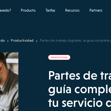
raxedo?
Producto
Tarifas
Recursos
Partners
ado
Productividad
Partes de trabajo digitales: la guía completa
PRODUCTIVIDAD
Partes de tr
guía comple
tu servicio