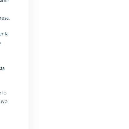
sible
resa.
enta
n
sta
 lo
luye
l