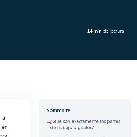
14 min
de lectura
Sommaire
 la
¿Qué son exactamente los partes
, en
de trabajo digitales?
 por