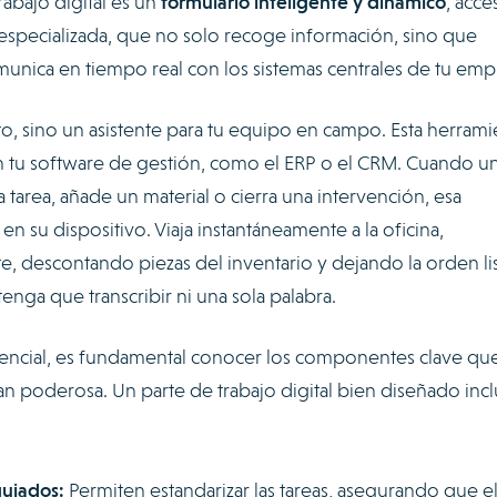
rabajo digital es un
formulario inteligente y dinámico
, acce
 especializada, que no solo recoge información, sino que
omunica en tiempo real con los sistemas centrales de tu emp
 sino un asistente para tu equipo en campo. Esta herrami
n tu software de gestión, como el ERP o el CRM. Cuando u
a tarea, añade un material o cierra una intervención, esa
n su dispositivo. Viaja instantáneamente a la oficina,
ente, descontando piezas del inventario y dejando la orden li
tenga que transcribir ni una sola palabra.
encial, es fundamental conocer los componentes clave que
n poderosa. Un parte de trabajo digital bien diseñado inc
guiados:
Permiten estandarizar las tareas, asegurando que e