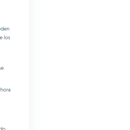
ueden
e los
se
 hora
ndo