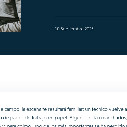
10 Septiembre 2025
 campo, la escena te resultará familiar: un técnico vuelve a
pila de partes de trabajo en papel. Algunos están manchados
fico y, para colmo, uno de los más importantes se ha perdido