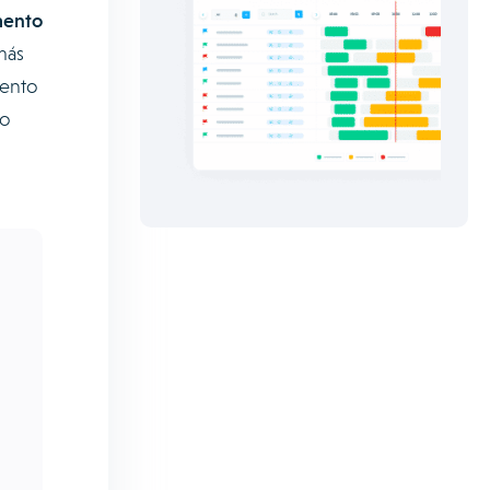
ento
más
mento
lo