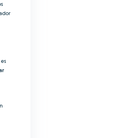
os
cador
 es
ar
en