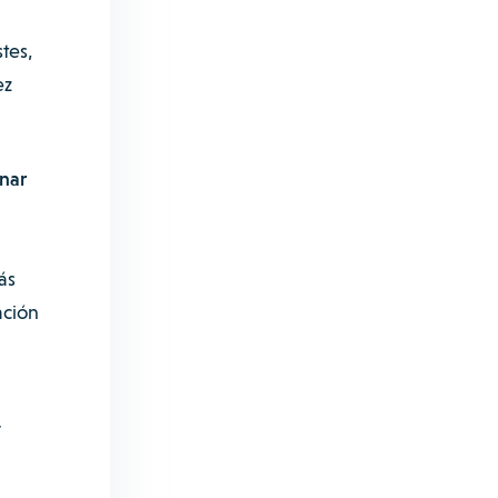
tes,
ez
inar
ás
ación
r