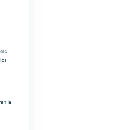
ield
los
an la