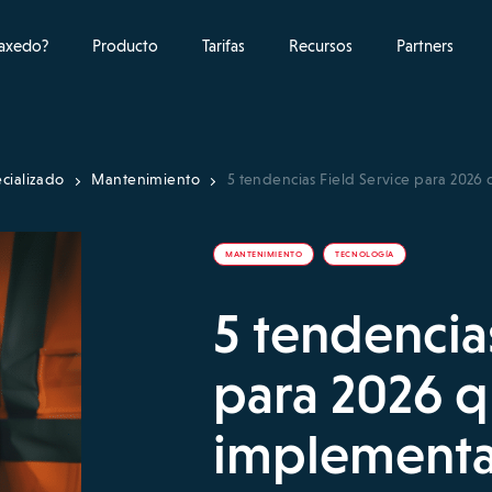
raxedo?
Producto
Tarifas
Recursos
Partners
cializado
Mantenimiento
5 tendencias Field Service para 202
MANTENIMIENTO
TECNOLOGÍA
5 tendencia
para 2026 
implementa