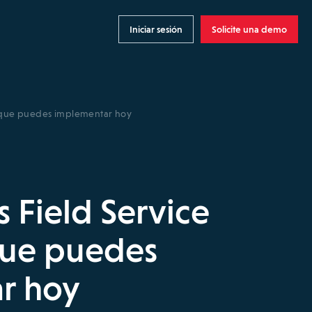
Iniciar sesión
Solicite una demo
6 que puedes implementar hoy
s Field Service
que puedes
r hoy